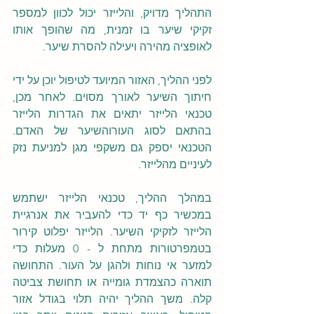
התהליך מדויק, והלייזר יכול לכוון למספר 
זקיקי שיער בו זמנית, מה שהופך אותו 
לאופציה מהירה ויעילה להסרת שיער.
לפני ההליך, האזור המיועד לטיפול יוכן על ידי 
חיתוך השיער לאורך מסוים. לאחר מכן, 
טכנאי הלייזר יתאים את הגדרות הלייזר 
בהתאם לסוג העורוהשיער של האדם. 
הטכנאי יספק גם משקפי מגן למניעת נזק 
לעיניים מהלייזר.
במהלך ההליך, טכנאי הלייזר ישתמש 
במכשיר כף יד כדי להעביר את אנרגיית 
הלייזר לזקיקי השיער. הלייזר יפלוט קירור 
בטמפרטורות מתחת ל - 0 מעלות כדי 
למזער אי נוחות ולהגן על העור. התחושה 
תוארה כהצמדת גומייה או תחושת צביטה 
קלה. משך ההליך יהיה תלוי בגודל אזור 