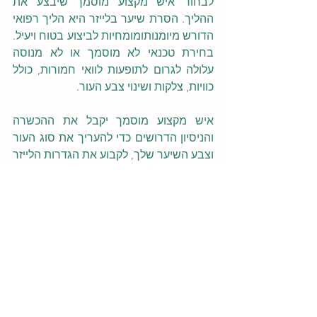
לבחור איש מקצוע מוסמך שיבצע את 
ההליך. הסרת שיער בלייזר היא הליך רפואי 
הדורש מיומנותומומחיות לביצוע בטוח ויעיל. 
בחירת טכנאי לא מוסמך או לא מנוסה 
עלולה לגרום לתופעות לוואי חמורות, כולל 
כוויות, צלקות ושינוי צבע העור.
איש מקצוע מוסמך יקבל את ההכשרה 
והניסיון הדרושים כדי להעריך את סוג העור 
וצבע השיער שלך, לקבוע את הגדרות הלייזר 
המתאימות ולבצעאת ההליך בצורה בטוחה. 
הם גם יוכלו לייעץ לך כיצד להתכונן לטיפול 
ולמה לצפות במהלך ואחרי ההליך.
מומלץ לחקור ולהשוות בין ספקים שונים 
לפני בחירת טכנאי להסרת שיער בלייזר. 
חפשו ספק בעל רישיון ומוסמך לבצע את 
ההליך ובעל רקורדמוכח של הצלחה. קריאת 
ביקורות ועדויות מלקוחות קודמים יכולה גם 